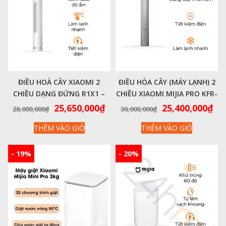
ĐIỀU HOÀ CÂY XIAOMI 2
ĐIỀU HÒA CÂY (MÁY LẠNH) 2
CHIỀU DẠNG ĐỨNG R1X1 –
CHIỀU XIAOMI MIJIA PRO KFR-
ĐIỀU HÒA 3HP KFR-
72LW-NA11/M3A1 – ĐIỀU
Giá
Giá
Giá
Gi
25,650,000
₫
25,400,000
₫
28,000,000
₫
30,000,000
₫
72LW/27000BTU
HÒA 3HP/27000BTU
gốc
hiện
gốc
hi
THÊM VÀO GIỎ
THÊM VÀO GIỎ
là:
tại
là:
tại
28,000,000₫.
là:
30,000,000₫.
là:
25,650,000₫.
25,
- 19%
- 20%