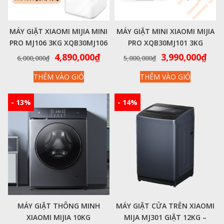
MÁY GIẶT XIAOMI MIJIA MINI
MÁY GIẶT MINI XIAOMI MIJIA
PRO MJ106 3KG XQB30MJ106
PRO XQB30MJ101 3KG
– KẾT NỐI APP VÀ GIẶT BẰNG
Giá
Giá
Giá
Giá
4,890,000
₫
3,990,000
₫
6,000,000
₫
5,000,000
₫
NƯỚC NÓNG 95°C (MODEL
gốc
hiện
gốc
hiệ
THÊM VÀO GIỎ
THÊM VÀO GIỎ
MỚI NHẤT 2025)
là:
tại
là:
tại
6,000,000₫.
là:
5,000,000₫.
là:
4,890,000₫.
3,99
- 13%
- 14%
MÁY GIẶT THÔNG MINH
MÁY GIẶT CỬA TRÊN XIAOMI
XIAOMI MIJIA 10KG
MIJA MJ301 GIẶT 12KG –