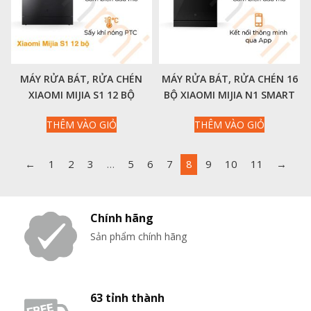
MÁY RỬA BÁT, RỬA CHÉN
MÁY RỬA BÁT, RỬA CHÉN 16
XIAOMI MIJIA S1 12 BỘ
BỘ XIAOMI MIJIA N1 SMART
THÔNG MINH
DISHWASHER
THÊM VÀO GIỎ
THÊM VÀO GIỎ
←
1
2
3
…
5
6
7
8
9
10
11
→
Chính hãng
Sản phẩm chính hãng
63 tỉnh thành