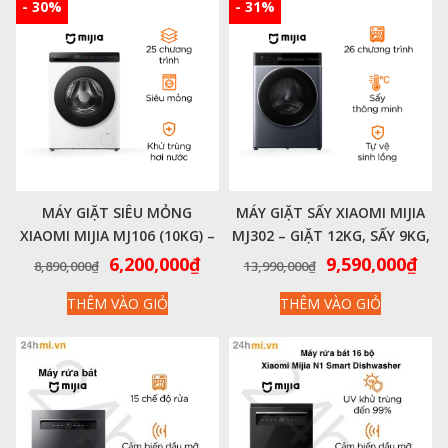
7,390,000₫.
7,69
- 30%
- 31%
MÁY GIẶT SIÊU MỎNG
MÁY GIẶT SẤY XIAOMI MIJIA
XIAOMI MIJIA MJ106 (10KG) –
MJ302 – GIẶT 12KG, SẤY 9KG,
KHỬ TRÙNG HƠI NƯỚC, 25
26 CHƯƠNG TRÌNH GIẶT
Giá
Giá
Giá
Giá
6,200,000
₫
9,590,000
₫
8,890,000
₫
13,990,000
₫
CHƯƠNG TRÌNH GIẶT
gốc
hiện
gốc
hiệ
THÊM VÀO GIỎ
THÊM VÀO GIỎ
là:
tại
là:
tại
8,890,000₫.
là:
13,990,000₫.
là:
6,200,000₫.
9,5