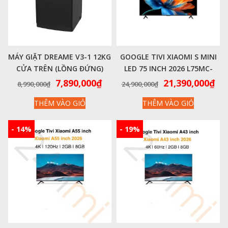
MÁY GIẶT DREAME V3-1 12KG
GOOGLE TIVI XIAOMI S MINI
CỬA TRÊN (LỒNG ĐỨNG)
LED 75 INCH 2026 L75MC-
DWT12D31BASE – CÔNG
SSEA 4K|60HZ|2GB|32GB –
Giá
Giá
Giá
Gi
7,890,000
₫
21,390,000
₫
8,990,000
₫
24,900,000
₫
NGHỆ GIẶT GENTLEWASH ỨC
CHÍNH HÃNG QUỐC TẾ
gốc
hiện
gốc
hi
THÊM VÀO GIỎ
THÊM VÀO GIỎ
CHẾ VI KHUẨN, TÍCH HỢP SẤY
là:
tại
là:
tại
GIÓ
8,990,000₫.
là:
24,900,000₫.
là:
7,890,000₫.
21,
- 14%
- 19%