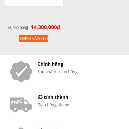
Giá
Giá
14,300,000
₫
16,000,000
₫
gốc
hiện
THÊM VÀO GIỎ
là:
tại
16,000,000₫.
là:
14,300,000₫.
Chính hãng
Sản phẩm chính hãng
63 tỉnh thành
Giao hàng tận nơi