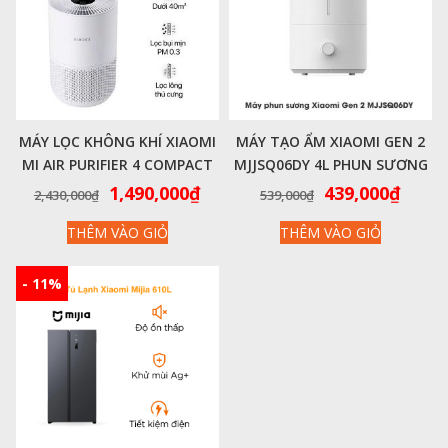
MÁY LỌC KHÔNG KHÍ XIAOMI
MÁY TẠO ẨM XIAOMI GEN 2
MI AIR PURIFIER 4 COMPACT
MJJSQ06DY 4L PHUN SƯƠNG
CHÍNH HÃNG
TẠO ION ÂM KHỬ KHUẨN
Giá
Giá
Giá
Giá
1,490,000
₫
439,000
₫
2,430,000
₫
539,000
₫
gốc
hiện
gốc
hiện
THÊM VÀO GIỎ
THÊM VÀO GIỎ
là:
tại
là:
tại
2,430,000₫.
là:
539,000₫.
là:
1,490,000₫.
439,0
- 11%