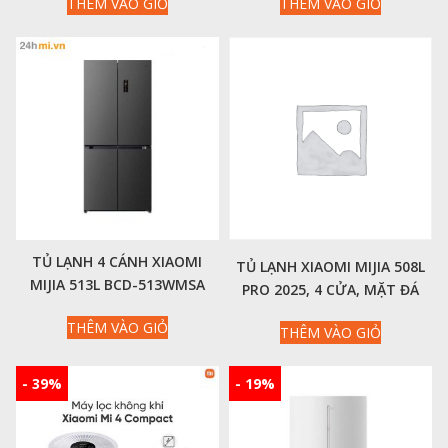
THÊM VÀO GIỎ
THÊM VÀO GIỎ
là:
tại
là:
tại
9,000,000₫.
là:
12,000,000₫.
là:
7,090,000₫.
8,4
TỦ LẠNH 4 CÁNH XIAOMI
TỦ LẠNH XIAOMI MIJIA 508L
MIJIA 513L BCD-513WMSA
PRO 2025, 4 CỬA, MẶT ĐÁ
JUNENG PACK CROSS
PHA LÊ
THÊM VÀO GIỎ
THÊM VÀO GIỎ
- 39%
- 19%