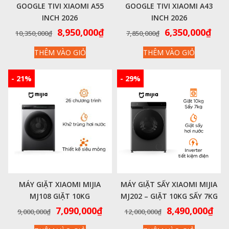
GOOGLE TIVI XIAOMI A55
GOOGLE TIVI XIAOMI A43
INCH 2026
INCH 2026
4K|120HZ|2GB|8GB – CHÍNH
4K|60HZ|2GB|8GB – CHÍNH
Giá
Giá
Giá
Giá
8,950,000
₫
6,350,000
₫
10,350,000
₫
7,850,000
₫
HÃNG QUỐC TẾ
HÃNG QUỐC TẾ
gốc
hiện
gốc
hiệ
THÊM VÀO GIỎ
THÊM VÀO GIỎ
là:
tại
là:
tại
10,350,000₫.
là:
7,850,000₫.
là:
8,950,000₫.
6,35
- 21%
- 29%
MÁY GIẶT XIAOMI MIJIA
MÁY GIẶT SẤY XIAOMI MIJIA
MJ108 GIẶT 10KG
MJ202 – GIẶT 10KG SẤY 7KG
Giá
Giá
Giá
Giá
7,090,000
₫
8,490,000
₫
9,000,000
₫
12,000,000
₫
gốc
hiện
gốc
hiệ